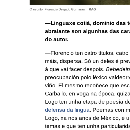
O escritor Florencio Delgado Gurriarán.
RAG
—Linguaxe cotiá, dominio das t
abraiante son algunhas das cara
do autor.
—Florencio ten catro títulos, catr
máis, dispersa. Só un deles é pre
á que vai facer despois.
Bebedeir
preocupación polo léxico valdeor
viño. El mesmo recoñece que escr
Carballo, en voga na época, quiz
Logo ten unha etapa de poesía d
defensa da lingua
. Poemas con mo
Logo, xa nos anos de México, é u
temas e que ten unha particularid