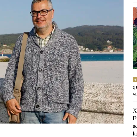
q
AL
X
E
a
l