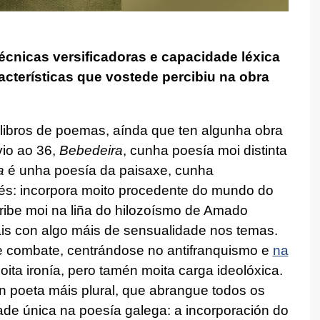
écnicas versificadoras e capacidade léxica
cterísticas que vostede percibiu na obra
o libros de poemas, aínda que ten algunha obra
vio ao 36,
Bebedeira
, cunha poesía moi distinta
a
é unha poesía da paisaxe, cunha
rés: incorpora moito procedente do mundo do
ibe moi na liña do hilozoísmo de Amado
ais con algo máis de sensualidade nos temas.
e combate, centrándose no antifranquismo e
na
ita ironía, pero tamén moita carga ideolóxica.
n poeta máis plural, que abrangue todos os
ade única na poesía galega: a incorporación do