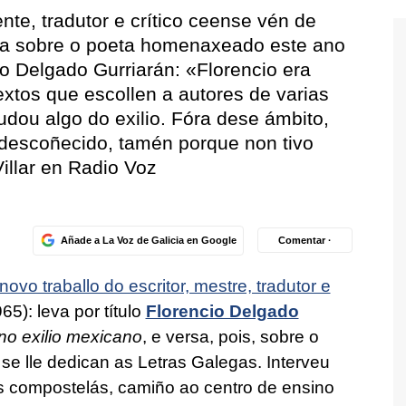
nte, tradutor e crítico ceense vén de
iva sobre o poeta homenaxeado este ano
o Delgado Gurriarán: «Florencio era
extos que escollen a autores de varias
dou algo do exilio. Fóra dese ámbito,
 descoñecido, tamén porque non tivo
Villar en Radio Voz
Añade a La Voz de Galicia en Google
Comentar ·
novo traballo do escritor, mestre, tradutor e
65): leva por título
Florencio Delgado
 no exilio mexicano
, e versa, pois, sobre o
se lle dedican as Letras Galegas. Interveu
s compostelás, camiño ao centro de ensino