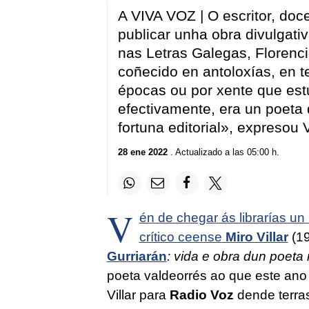
A VIVA VOZ | O escritor, doce
publicar unha obra divulgat
nas Letras Galegas, Florenci
coñecido en antoloxías, en t
épocas ou por xente que estu
efectivamente, era un poeta
fortuna editorial», expresou 
28 ene 2022
. Actualizado a las 05:00 h.
V
én de chegar ás librarías un 
crítico ceense
Miro Villar
(19
Gurriarán
: vida e obra dun poeta
poeta valdeorrés ao que este ano 
Villar para
Radio Voz
dende terra