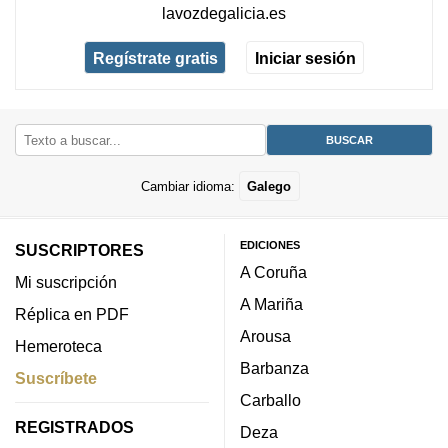
lavozdegalicia.es
Regístrate gratis
Iniciar sesión
Cambiar idioma:
Galego
EDICIONES
SUSCRIPTORES
A Coruña
Mi suscripción
A Mariña
Réplica en PDF
Arousa
Hemeroteca
Barbanza
Suscríbete
Carballo
REGISTRADOS
Deza