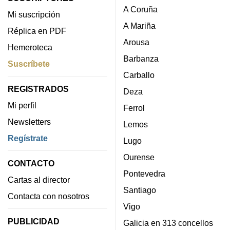
A Coruña
Mi suscripción
A Mariña
Réplica en PDF
Arousa
Hemeroteca
Barbanza
Suscríbete
Carballo
REGISTRADOS
Deza
Mi perfil
Ferrol
Newsletters
Lemos
Regístrate
Lugo
Ourense
CONTACTO
Pontevedra
Cartas al director
Santiago
Contacta con nosotros
Vigo
PUBLICIDAD
Galicia en 313 concellos