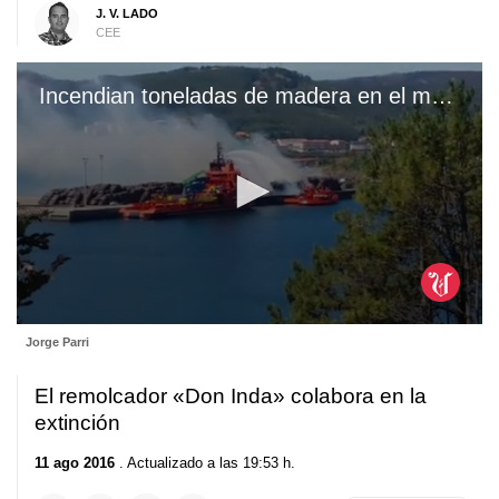
J. V. LADO
CEE
Incendian toneladas de madera en el muelle de Brens
0
Jorge Parri
seconds
of
38
El remolcador «Don Inda» colabora en la
seconds
extinción
11 ago 2016
. Actualizado a las 19:53 h.