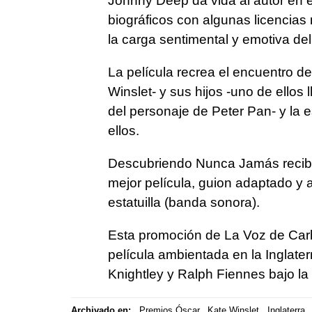
Johnny Deep da vida al autor en 
biográficos con algunas licencias 
la carga sentimental y emotiva del 
La película recrea el encuentro d
Winslet- y sus hijos -uno de ellos
del personaje de Peter Pan- y la 
ellos.
Descubriendo Nunca Jamás recibió
mejor película, guion adaptado y a
estatuilla (banda sonora).
Esta promoción de La Voz de Carb
película ambientada en la Inglater
Knightley y Ralph Fiennes bajo la 
Archivado en:
Premios Óscar
Kate Winslet
Inglaterra