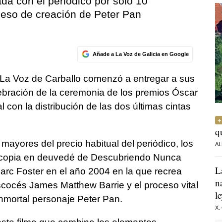
ada con el periódico por solo 10
ceso de creación de Peter Pan
Añade a La Voz de Galicia en Google
 La Voz de Carballo comenzó a entregar a sus
lebración de la ceremonia de los premios Óscar
 con la distribución de las dos últimas cintas
q
mayores del precio habitual del periódico, los
AL
 copia en deuvedé de Descubriendo Nunca
L
Marc Foster en el año 2004 en la que recrea
n
escocés James Matthew Barrie y el proceso vital
l
inmortal personaje Peter Pan.
X.