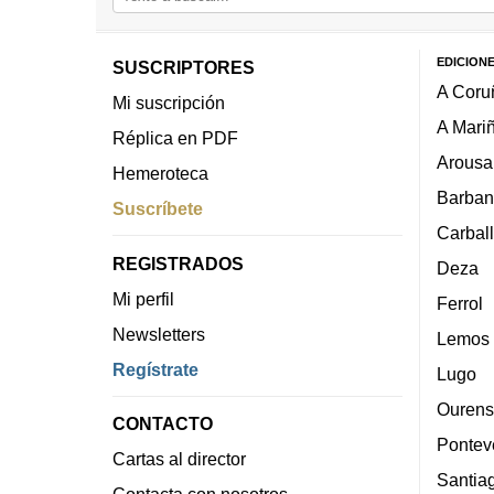
EDICION
SUSCRIPTORES
A Coru
Mi suscripción
A Mari
Réplica en PDF
Arousa
Hemeroteca
Barban
Suscríbete
Carbal
REGISTRADOS
Deza
Mi perfil
Ferrol
Newsletters
Lemos
Regístrate
Lugo
Ourens
CONTACTO
Pontev
Cartas al director
Santia
Contacta con nosotros