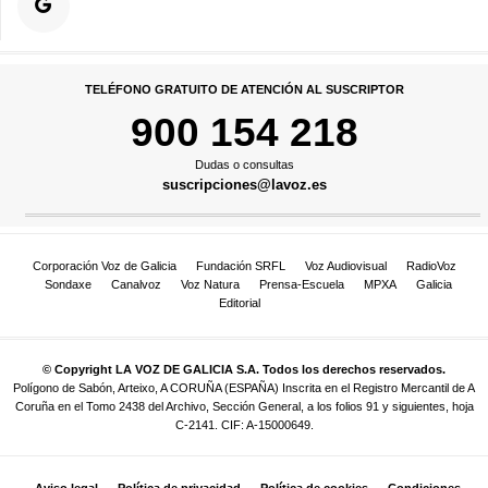
TELÉFONO GRATUITO DE ATENCIÓN AL SUSCRIPTOR
900 154 218
Dudas o consultas
suscripciones@lavoz.es
Corporación Voz de Galicia
Fundación SRFL
Voz Audiovisual
RadioVoz
Sondaxe
Canalvoz
Voz Natura
Prensa-Escuela
MPXA
Galicia
Editorial
© Copyright LA VOZ DE GALICIA S.A. Todos los derechos reservados.
Polígono de Sabón, Arteixo, A CORUÑA (ESPAÑA) Inscrita en el Registro Mercantil de A
Coruña en el Tomo 2438 del Archivo, Sección General, a los folios 91 y siguientes, hoja
C-2141. CIF: A-15000649.
Aviso legal
Política de privacidad
Política de cookies
Condiciones