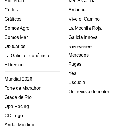
Sociedad
Ven A Galicia
Cultura
Enfoque
Gráficos
Vive el Camino
Somos Agro
La Mochila Roja
Somos Mar
Galicia Innova
Obituarios
SUPLEMENTOS
Mercados
La Galicia Económica
Fugas
El tiempo
Yes
Mundial 2026
Escuela
Torre de Marathon
On, revista de motor
Grada de Río
Opa Racing
CD Lugo
Andar Miudiño