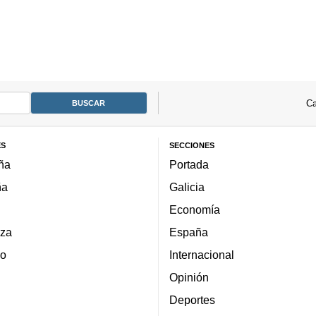
Ca
ES
SECCIONES
ña
Portada
ña
Galicia
Economía
za
España
lo
Internacional
Opinión
Deportes