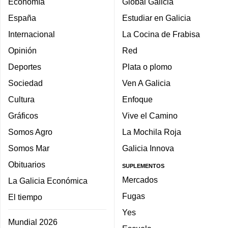
Economía
Global Galicia
España
Estudiar en Galicia
Internacional
La Cocina de Frabisa
Opinión
Red
Deportes
Plata o plomo
Sociedad
Ven A Galicia
Cultura
Enfoque
Gráficos
Vive el Camino
Somos Agro
La Mochila Roja
Somos Mar
Galicia Innova
Obituarios
SUPLEMENTOS
Mercados
La Galicia Económica
Fugas
El tiempo
Yes
Mundial 2026