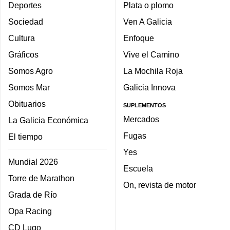
Deportes
Plata o plomo
Sociedad
Ven A Galicia
Cultura
Enfoque
Gráficos
Vive el Camino
Somos Agro
La Mochila Roja
Somos Mar
Galicia Innova
Obituarios
SUPLEMENTOS
Mercados
La Galicia Económica
Fugas
El tiempo
Yes
Mundial 2026
Escuela
Torre de Marathon
On, revista de motor
Grada de Río
Opa Racing
CD Lugo