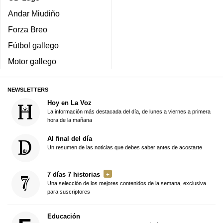
Andar Miudiño
Forza Breo
Fútbol gallego
Motor gallego
NEWSLETTERS
Hoy en La Voz
La información más destacada del día, de lunes a viernes a primera
hora de la mañana
Al final del día
Un resumen de las noticias que debes saber antes de acostarte
7 días 7 historias
Una selección de los mejores contenidos de la semana, exclusiva
para suscriptores
Educación