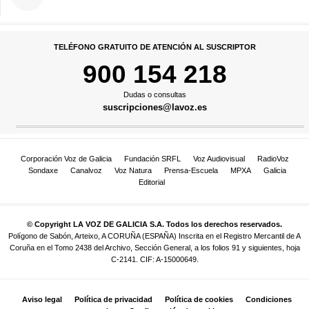
TELÉFONO GRATUITO DE ATENCIÓN AL SUSCRIPTOR
900 154 218
Dudas o consultas
suscripciones@lavoz.es
Corporación Voz de Galicia
Fundación SRFL
Voz Audiovisual
RadioVoz
Sondaxe
Canalvoz
Voz Natura
Prensa-Escuela
MPXA
Galicia
Editorial
© Copyright LA VOZ DE GALICIA S.A. Todos los derechos reservados.
Polígono de Sabón, Arteixo, A CORUÑA (ESPAÑA) Inscrita en el Registro Mercantil de A
Coruña en el Tomo 2438 del Archivo, Sección General, a los folios 91 y siguientes, hoja
C-2141. CIF: A-15000649.
Aviso legal
Política de privacidad
Política de cookies
Condiciones