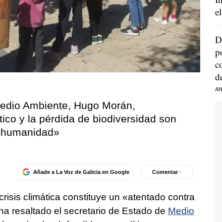
e
D
p
c
d
AN
Medio Ambiente, Hugo Morán,
ico y la pérdida de biodiversidad son
a humanidad»
Añade a La Voz de Galicia en Google
Comentar ·
a crisis climática constituye un «atentado contra
 ha resaltado el secretario de Estado de
Medio