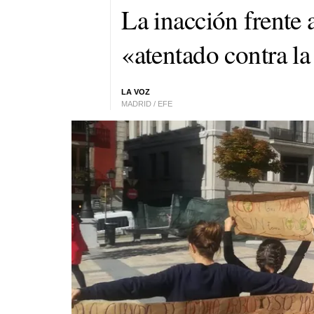
La inacción frente a
«atentado contra l
LA VOZ
MADRID / EFE