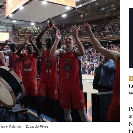
t
XA
P
a
N
tra el Palencia.
Eduardo Pérez
i