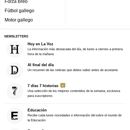
Forza Breo
Fútbol gallego
Motor gallego
NEWSLETTERS
Hoy en La Voz
La información más destacada del día, de lunes a viernes a primera
hora de la mañana
Al final del día
Un resumen de las noticias que debes saber antes de acostarte
7 días 7 historias
Una selección de los mejores contenidos de la semana, exclusiva
para suscriptores
Educación
Recibe cada lunes novedades e información útil sobre el mundo de
la Educación