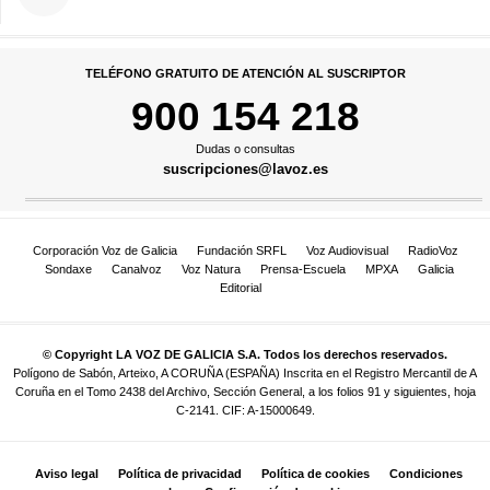
TELÉFONO GRATUITO DE ATENCIÓN AL SUSCRIPTOR
900 154 218
Dudas o consultas
suscripciones@lavoz.es
Corporación Voz de Galicia
Fundación SRFL
Voz Audiovisual
RadioVoz
Sondaxe
Canalvoz
Voz Natura
Prensa-Escuela
MPXA
Galicia
Editorial
© Copyright LA VOZ DE GALICIA S.A. Todos los derechos reservados.
Polígono de Sabón, Arteixo, A CORUÑA (ESPAÑA) Inscrita en el Registro Mercantil de A
Coruña en el Tomo 2438 del Archivo, Sección General, a los folios 91 y siguientes, hoja
C-2141. CIF: A-15000649.
Aviso legal
Política de privacidad
Política de cookies
Condiciones