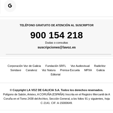
TELÉFONO GRATUITO DE ATENCIÓN AL SUSCRIPTOR
900 154 218
Dudas o consultas
suscripciones@lavoz.es
Corporación Voz de Galicia
Fundación SRFL
Voz Audiovisual
RadioVoz
Sondaxe
Canalvoz
Voz Natura
Prensa-Escuela
MPXA
Galicia
Editorial
© Copyright LA VOZ DE GALICIA S.A. Todos los derechos reservados.
Polígono de Sabón, Arteixo, A CORUÑA (ESPAÑA) Inscrita en el Registro Mercantil de A
Coruña en el Tomo 2438 del Archivo, Sección General, a los folios 91 y siguientes, hoja
C-2141. CIF: A-15000649.