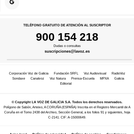
TELÉFONO GRATUITO DE ATENCIÓN AL SUSCRIPTOR
900 154 218
Dudas o consultas
suscripciones@lavoz.es
Corporación Voz de Galicia
Fundación SRFL
Voz Audiovisual
RadioVoz
Sondaxe
Canalvoz
Voz Natura
Prensa-Escuela
MPXA
Galicia
Editorial
© Copyright LA VOZ DE GALICIA S.A. Todos los derechos reservados.
Polígono de Sabón, Arteixo, A CORUÑA (ESPAÑA) Inscrita en el Registro Mercantil de A
Coruña en el Tomo 2438 del Archivo, Sección General, a los folios 91 y siguientes, hoja
C-2141. CIF: A-15000649.