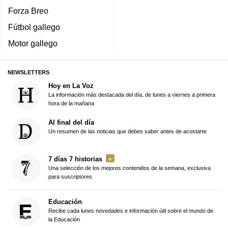
Forza Breo
Fútbol gallego
Motor gallego
NEWSLETTERS
Hoy en La Voz
La información más destacada del día, de lunes a viernes a primera
hora de la mañana
Al final del día
Un resumen de las noticias que debes saber antes de acostarte
7 días 7 historias
Una selección de los mejores contenidos de la semana, exclusiva
para suscriptores
Educación
Recibe cada lunes novedades e información útil sobre el mundo de
la Educación