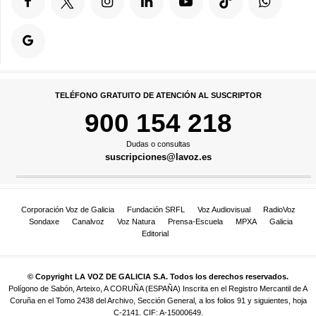
TELÉFONO GRATUITO DE ATENCIÓN AL SUSCRIPTOR
900 154 218
Dudas o consultas
suscripciones@lavoz.es
Corporación Voz de Galicia
Fundación SRFL
Voz Audiovisual
RadioVoz
Sondaxe
Canalvoz
Voz Natura
Prensa-Escuela
MPXA
Galicia
Editorial
© Copyright LA VOZ DE GALICIA S.A. Todos los derechos reservados.
Polígono de Sabón, Arteixo, A CORUÑA (ESPAÑA) Inscrita en el Registro Mercantil de A
Coruña en el Tomo 2438 del Archivo, Sección General, a los folios 91 y siguientes, hoja
C-2141. CIF: A-15000649.