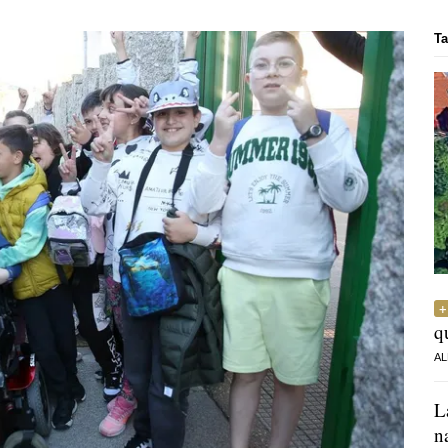
Ta
q
AL
L
n