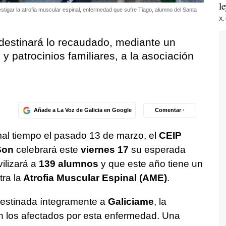
l
stigar la atrofia muscular espinal, enfermedad que sufre Tiago, alumno del Santa
X.
 destinará lo recaudado, mediante un
 y patrocinios familiares, a la asociación
Añade a La Voz de Galicia en Google
Comentar ·
 mal tiempo el pasado 13 de marzo, el
CEIP
Son
celebrará este
viernes 17
su esperada
vilizará a
139 alumnos
y que este año tiene un
tra la
Atrofia Muscular Espinal (AME)
.
 destinada íntegramente a
Galiciame
, la
on los afectados por esta enfermedad. Una