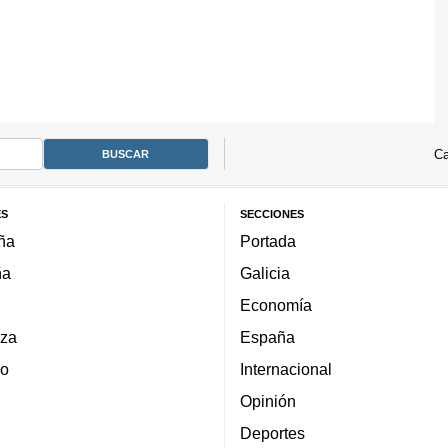
Ca
ES
SECCIONES
ña
Portada
ña
Galicia
Economía
za
España
lo
Internacional
Opinión
Deportes