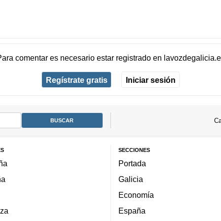
Para comentar es necesario
estar registrado
en
lavozdegalicia.
Regístrate gratis
Iniciar sesión
Ca
ES
SECCIONES
ña
Portada
ña
Galicia
Economía
za
España