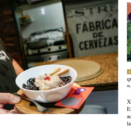
q
AL
X
E
a
l