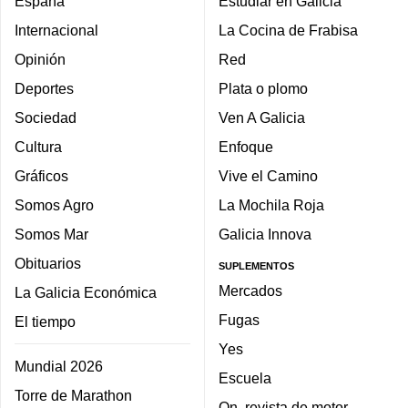
España
Estudiar en Galicia
Internacional
La Cocina de Frabisa
Opinión
Red
Deportes
Plata o plomo
Sociedad
Ven A Galicia
Cultura
Enfoque
Gráficos
Vive el Camino
Somos Agro
La Mochila Roja
Somos Mar
Galicia Innova
Obituarios
SUPLEMENTOS
Mercados
La Galicia Económica
Fugas
El tiempo
Yes
Mundial 2026
Escuela
Torre de Marathon
On, revista de motor