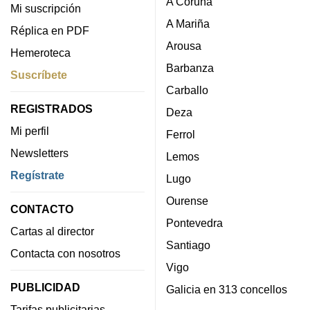
A Coruña
Mi suscripción
A Mariña
Réplica en PDF
Arousa
Hemeroteca
Barbanza
Suscríbete
Carballo
REGISTRADOS
Deza
Mi perfil
Ferrol
Newsletters
Lemos
Regístrate
Lugo
Ourense
CONTACTO
Pontevedra
Cartas al director
Santiago
Contacta con nosotros
Vigo
PUBLICIDAD
Galicia en 313 concellos
Tarifas publicitarias