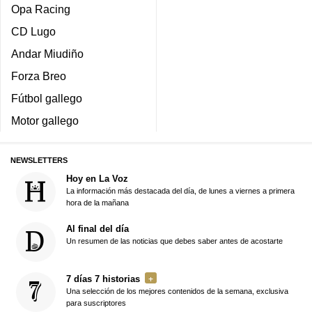
Opa Racing
CD Lugo
Andar Miudiño
Forza Breo
Fútbol gallego
Motor gallego
NEWSLETTERS
Hoy en La Voz
La información más destacada del día, de lunes a viernes a primera
hora de la mañana
Al final del día
Un resumen de las noticias que debes saber antes de acostarte
7 días 7 historias
Una selección de los mejores contenidos de la semana, exclusiva
para suscriptores