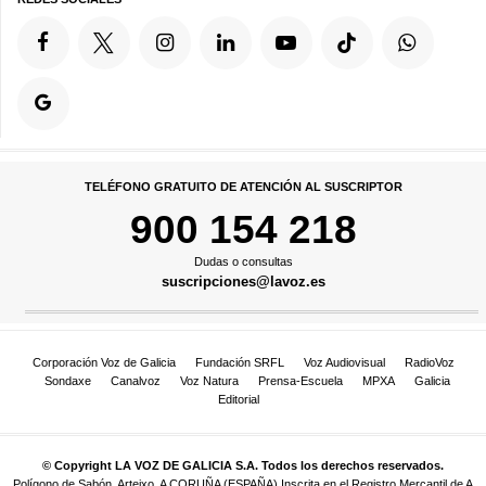
TELÉFONO GRATUITO DE ATENCIÓN AL SUSCRIPTOR
900 154 218
Dudas o consultas
suscripciones@lavoz.es
Corporación Voz de Galicia
Fundación SRFL
Voz Audiovisual
RadioVoz
Sondaxe
Canalvoz
Voz Natura
Prensa-Escuela
MPXA
Galicia
Editorial
© Copyright LA VOZ DE GALICIA S.A. Todos los derechos reservados.
Polígono de Sabón, Arteixo, A CORUÑA (ESPAÑA) Inscrita en el Registro Mercantil de A