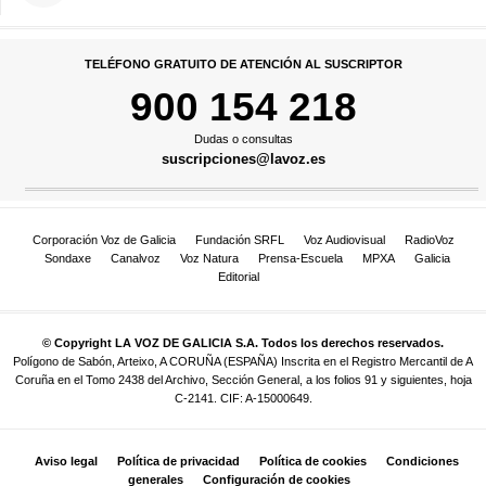
TELÉFONO GRATUITO DE ATENCIÓN AL SUSCRIPTOR
900 154 218
Dudas o consultas
suscripciones@lavoz.es
Corporación Voz de Galicia
Fundación SRFL
Voz Audiovisual
RadioVoz
Sondaxe
Canalvoz
Voz Natura
Prensa-Escuela
MPXA
Galicia
Editorial
© Copyright LA VOZ DE GALICIA S.A. Todos los derechos reservados.
Polígono de Sabón, Arteixo, A CORUÑA (ESPAÑA) Inscrita en el Registro Mercantil de A
Coruña en el Tomo 2438 del Archivo, Sección General, a los folios 91 y siguientes, hoja
C-2141. CIF: A-15000649.
Aviso legal
Política de privacidad
Política de cookies
Condiciones
generales
Configuración de cookies