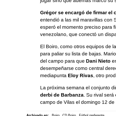
jugar sino que además marcó su 
Grégor se encargó de firmar el 
entendió a las mil maravillas con
esperó el momento preciso para fil
venezolano, que conectó un dispa
El Boiro, como otros equipos de la
para paliar su lista de bajas. Mar
del campo para que
Dani Nieto
en
desempeñarse como central derech
mediapunta
Eloy Rivas
, otro pro
La próxima semana el conjunto dir
derbi de Barbanza
. Su rival será
campo de Vilas el domingo 12 de 
Archivado en:
Boiro
CD Boiro
Fútbol preferente