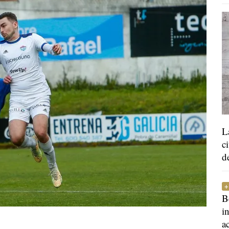
L
c
d
B
i
a