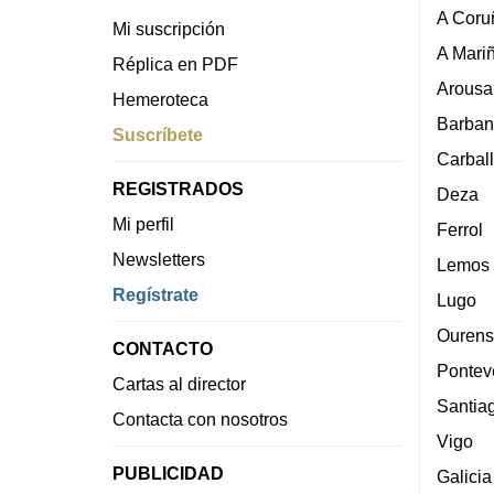
A Coru
Mi suscripción
A Mari
Réplica en PDF
Arousa
Hemeroteca
Barban
Suscríbete
Carbal
REGISTRADOS
Deza
Mi perfil
Ferrol
Newsletters
Lemos
Regístrate
Lugo
Ourens
CONTACTO
Pontev
Cartas al director
Santia
Contacta con nosotros
Vigo
PUBLICIDAD
Galicia