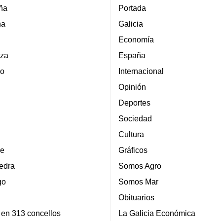
ña
Portada
ña
Galicia
Economía
za
España
lo
Internacional
Opinión
Deportes
Sociedad
Cultura
e
Gráficos
edra
Somos Agro
go
Somos Mar
Obituarios
 en 313 concellos
La Galicia Económica