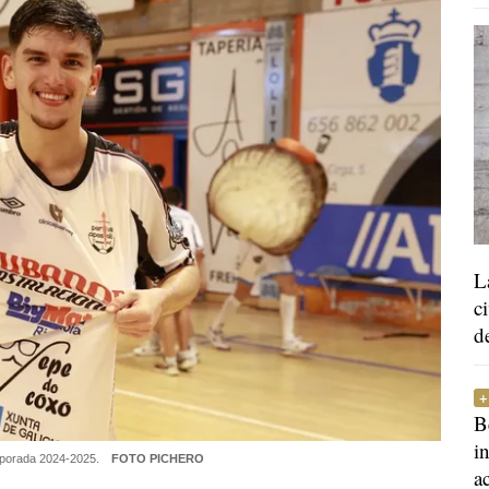
L
c
d
B
i
temporada 2024-2025.
FOTO PICHERO
a