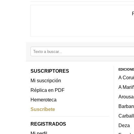
EDICION
SUSCRIPTORES
A Coru
Mi suscripción
A Mari
Réplica en PDF
Arousa
Hemeroteca
Barban
Suscríbete
Carbal
REGISTRADOS
Deza
Mi perfil