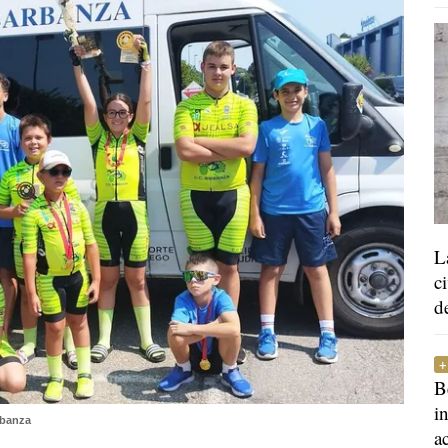
L
c
d
B
i
rbanza
a