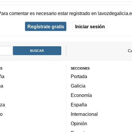
Para comentar es necesario
estar registrado
en
lavozdegalicia.
Regístrate gratis
Iniciar sesión
Ca
ES
SECCIONES
ña
Portada
ña
Galicia
Economía
za
España
lo
Internacional
Opinión