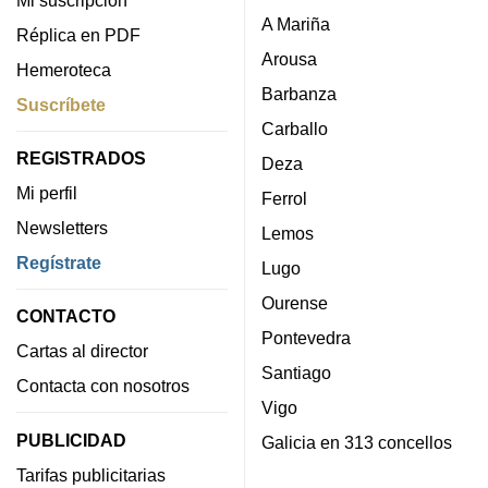
Mi suscripción
A Mariña
Réplica en PDF
Arousa
Hemeroteca
Barbanza
Suscríbete
Carballo
REGISTRADOS
Deza
Mi perfil
Ferrol
Newsletters
Lemos
Regístrate
Lugo
Ourense
CONTACTO
Pontevedra
Cartas al director
Santiago
Contacta con nosotros
Vigo
PUBLICIDAD
Galicia en 313 concellos
Tarifas publicitarias