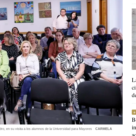
L
c
d
B
i
ro, en su visita a los alumnos de la Universidad para Mayores
CARMELA
a