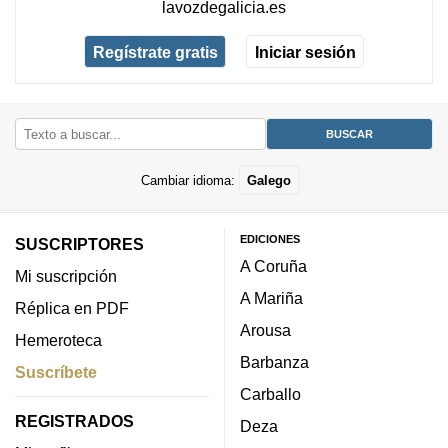
lavozdegalicia.es
Regístrate gratis
Iniciar sesión
Cambiar idioma:
Galego
EDICIONES
SUSCRIPTORES
A Coruña
Mi suscripción
A Mariña
Réplica en PDF
Arousa
Hemeroteca
Barbanza
Suscríbete
Carballo
REGISTRADOS
Deza