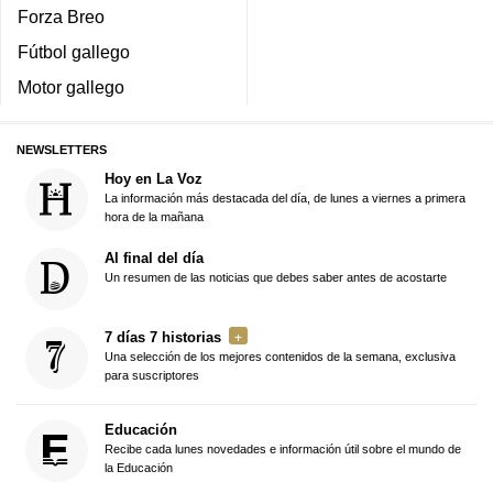
Forza Breo
Fútbol gallego
Motor gallego
NEWSLETTERS
Hoy en La Voz
La información más destacada del día, de lunes a viernes a primera
hora de la mañana
Al final del día
Un resumen de las noticias que debes saber antes de acostarte
7 días 7 historias
Una selección de los mejores contenidos de la semana, exclusiva
para suscriptores
Educación
Recibe cada lunes novedades e información útil sobre el mundo de
la Educación