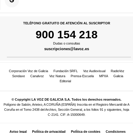
TELÉFONO GRATUITO DE ATENCIÓN AL SUSCRIPTOR
900 154 218
Dudas o consultas
suscripciones@lavoz.es
Corporación Voz de Galicia
Fundación SRFL
Voz Audiovisual
RadioVoz
Sondaxe
Canalvoz
Voz Natura
Prensa-Escuela
MPXA
Galicia
Editorial
© Copyright LA VOZ DE GALICIA S.A. Todos los derechos reservados.
Polígono de Sabón, Arteixo, A CORUÑA (ESPAÑA) Inscrita en el Registro Mercantil de A
Coruña en el Tomo 2438 del Archivo, Sección General, a los folios 91 y siguientes, hoja
C-2141. CIF: A-15000649.
Aviso legal
Política de privacidad
Política de cookies
Condiciones