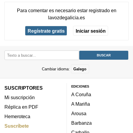
Para comentar es necesario
estar registrado
en
lavozdegalicia.es
Regístrate gratis
Iniciar sesión
Cambiar idioma:
Galego
EDICIONES
SUSCRIPTORES
A Coruña
Mi suscripción
A Mariña
Réplica en PDF
Arousa
Hemeroteca
Barbanza
Suscríbete
Carballo