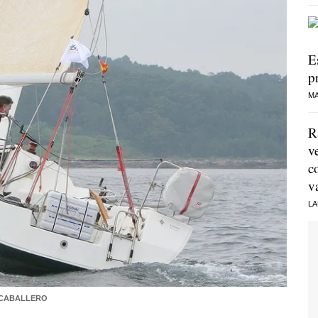
E
p
MA
R
v
c
v
LA
 CABALLERO