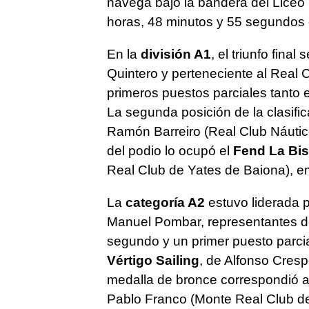
navega bajo la bandera del Liceo
horas, 48 minutos y 55 segundos en
En la
división A1
, el triunfo final
Quintero y perteneciente al Real 
primeros puestos parciales tanto
La segunda posición de la clasific
Ramón Barreiro (Real Club Náutic
del podio lo ocupó el
Fend La Bi
Real Club de Yates de Baiona), e
La
categoría A2
estuvo liderada p
Manuel Pombar, representantes de
segundo y un primer puesto parcia
Vértigo Sailing
, de Alfonso Cresp
medalla de bronce correspondió 
Pablo Franco (Monte Real Club de