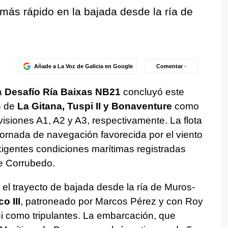
o más rápido en la bajada desde la ría de
Añade a La Voz de Galicia en Google
Comentar ·
a
Desafío Ría Baixas NB21
concluyó este
n de
La Gitana, Tuspi II y Bonaventure
como
isiones A1, A2 y A3, respectivamente. La flota
ornada de navegación favorecida por el viento
exigentes condiciones marítimas registradas
de Corrubedo.
 el trayecto de bajada desde la ría de Muros-
o III
, patroneado por Marcos Pérez y con Roy
 como tripulantes. La embarcación, que