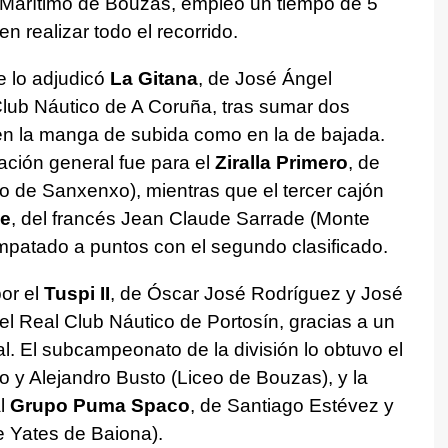
 Marítimo de Bouzas, empleó un tiempo de 5
 realizar todo el recorrido.
 se lo adjudicó
La Gitana
, de José Ángel
Club Náutico de A Coruña, tras sumar dos
 en la manga de subida como en la de bajada.
ación general fue para el
Ziralla Primero
, de
o de Sanxenxo), mientras que el tercer cajón
se
, del francés Jean Claude Sarrade (Monte
mpatado a puntos con el segundo clasificado.
or el
Tuspi II
, de Óscar José Rodríguez y José
l Real Club Náutico de Portosín, gracias a un
l. El subcampeonato de la división lo obtuvo el
o y Alejandro Busto (Liceo de Bouzas), y la
al
Grupo Puma Spaco
, de Santiago Estévez y
 Yates de Baiona).