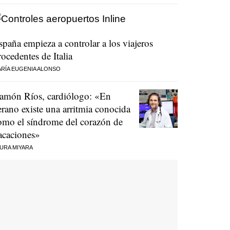
spaña empieza a controlar a los viajeros
rocedentes de Italia
RÍA EUGENIA ALONSO
amón Ríos, cardiólogo: «En
erano existe una arritmia conocida
omo el síndrome del corazón de
acaciones»
URA MIYARA