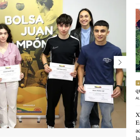
q
AL
X
E
a
l