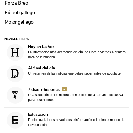
Forza Breo
Fútbol gallego
Motor gallego
NEWSLETTERS
Hoy en La Voz
La información más destacada del día, de lunes a viernes a primera
hora de la mañana
Al final del día
Un resumen de las noticias que debes saber antes de acostarte
7 días 7 historias
Una selección de los mejores contenidos de la semana, exclusiva
para suscriptores
Educación
Recibe cada lunes novedades e información útil sobre el mundo de
la Educación