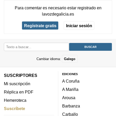
Para comentar es necesario
estar registrado
en
lavozdegalicia.es
Regístrate gratis
Iniciar sesión
Cambiar idioma:
Galego
EDICIONES
SUSCRIPTORES
A Coruña
Mi suscripción
A Mariña
Réplica en PDF
Arousa
Hemeroteca
Barbanza
Suscríbete
Carballo