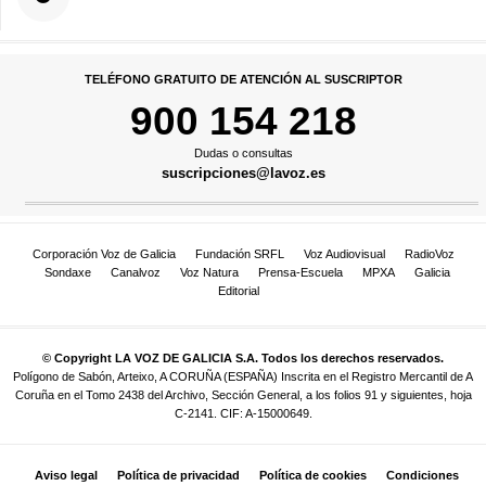
TELÉFONO GRATUITO DE ATENCIÓN AL SUSCRIPTOR
900 154 218
Dudas o consultas
suscripciones@lavoz.es
Corporación Voz de Galicia
Fundación SRFL
Voz Audiovisual
RadioVoz
Sondaxe
Canalvoz
Voz Natura
Prensa-Escuela
MPXA
Galicia
Editorial
© Copyright LA VOZ DE GALICIA S.A. Todos los derechos reservados.
Polígono de Sabón, Arteixo, A CORUÑA (ESPAÑA) Inscrita en el Registro Mercantil de A
Coruña en el Tomo 2438 del Archivo, Sección General, a los folios 91 y siguientes, hoja
C-2141. CIF: A-15000649.
Aviso legal
Política de privacidad
Política de cookies
Condiciones