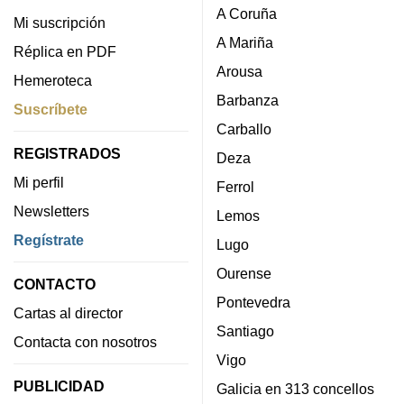
A Coruña
Mi suscripción
A Mariña
Réplica en PDF
Arousa
Hemeroteca
Barbanza
Suscríbete
Carballo
REGISTRADOS
Deza
Mi perfil
Ferrol
Newsletters
Lemos
Regístrate
Lugo
Ourense
CONTACTO
Pontevedra
Cartas al director
Santiago
Contacta con nosotros
Vigo
PUBLICIDAD
Galicia en 313 concellos