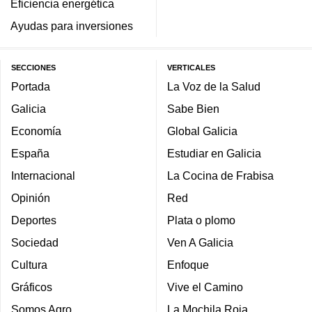
Eficiencia energética
Ayudas para inversiones
SECCIONES
VERTICALES
Portada
La Voz de la Salud
Galicia
Sabe Bien
Economía
Global Galicia
España
Estudiar en Galicia
Internacional
La Cocina de Frabisa
Opinión
Red
Deportes
Plata o plomo
Sociedad
Ven A Galicia
Cultura
Enfoque
Gráficos
Vive el Camino
Somos Agro
La Mochila Roja