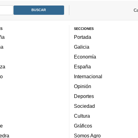
Ca
ES
SECCIONES
ña
Portada
ña
Galicia
Economía
za
España
lo
Internacional
Opinión
Deportes
Sociedad
Cultura
e
Gráficos
edra
Somos Agro