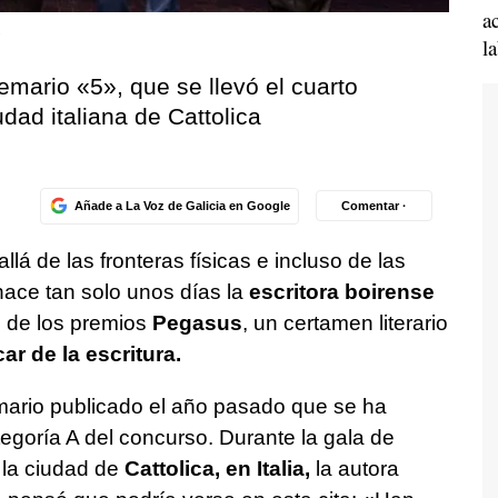
a
.
l
emario «5», que se llevó el cuarto
dad italiana de Cattolica
Añade a La Voz de Galicia en Google
Comentar ·
lá de las fronteras físicas e incluso de las
 hace tan solo unos días la
escritora boirense
o de los premios
Pegasus
, un certamen literario
r de la escritura.
mario publicado el año pasado que se ha
egoría A del concurso. Durante la gala de
 la ciudad de
Cattolica, en Italia,
la autora