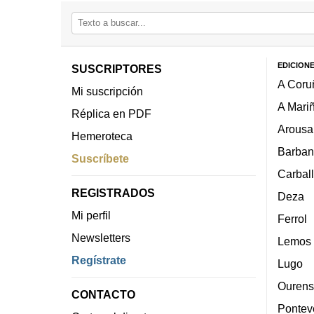
EDICION
SUSCRIPTORES
A Coru
Mi suscripción
A Mari
Réplica en PDF
Arousa
Hemeroteca
Barban
Suscríbete
Carbal
REGISTRADOS
Deza
Mi perfil
Ferrol
Newsletters
Lemos
Regístrate
Lugo
Ourens
CONTACTO
Pontev