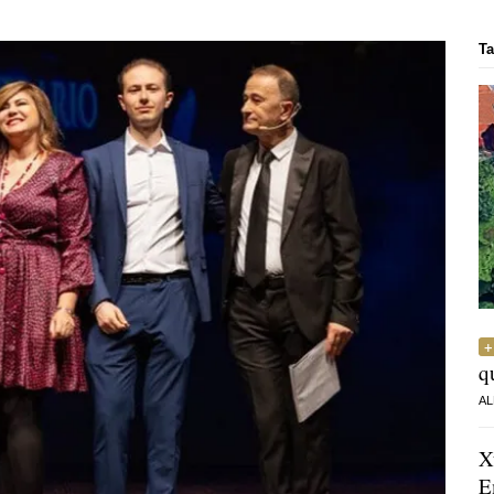
Ta
q
AL
X
E