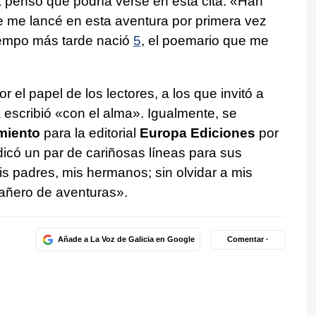
 pensó que podría verse en esta cita: «Han
 me lancé en esta aventura por primera vez
iempo más tarde nació
5
, el poemario que me
 el papel de los lectores, a los que invitó a
la escribió «con el alma». Igualmente, se
miento
para la editorial
Europa Ediciones
por
dicó un par de cariñosas líneas para sus
mis padres, mis hermanos; sin olvidar a mis
añero de aventuras».
Añade a La Voz de Galicia en Google
Comentar ·