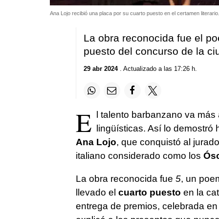
Ana Lojo recibió una placa por su cuarto puesto en el certamen literario
La obra reconocida fue el po
puesto del concurso de la ciu
29 abr 2024
. Actualizado a las 17:26 h.
E
l talento barbanzano va más al
lingüísticas. Así lo demostró
Ana Lojo
, que conquistó al jurad
italiano considerado como los
Ósca
La obra reconocida fue
5
, un poe
llevado el
cuarto puesto
en la cat
entrega de premios, celebrada en