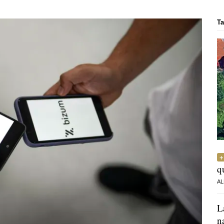
Ta
q
AL
L
n