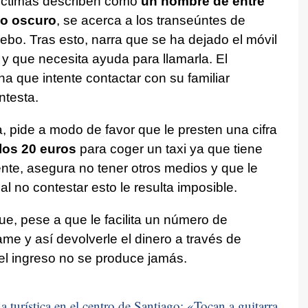
 víctimas describen como
un hombre de entre
lo oscuro
, se acerca a los transeúntes de
ebo. Tras esto, narra que se ha dejado el móvil
y que necesita ayuda para llamarla. El
na que intente contactar con su familiar
testa.
, pide a modo de favor que le presten una cifra
los 20 euros
para coger un taxi ya que tiene
nte, asegura no tener otros medios y que le
al no contestar esto le resulta imposible.
ue, pese a que le facilita un número de
lame y así devolverle el dinero a través de
el ingreso no se produce jamás.
 turística en el centro de Santiago: «
Tocan a guitarra