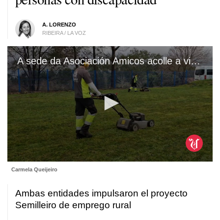
A. LORENZO
RIBEIRA / LA VOZ
A sede da Asociación Amicos acolle a visita de TeresaRodríguez e Guadalupe Cuadra, representantes da Fundación Iberdrola
0
Carmela Queijeiro
seconds
of
34
Ambas entidades impulsaron el proyecto
seconds
Semilleiro de emprego rural