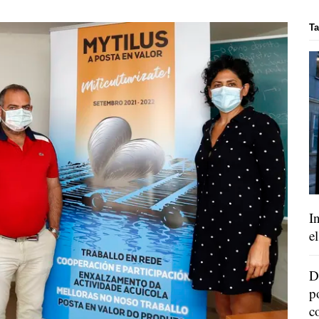
Ta
I
e
D
p
c