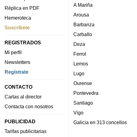
A Mariña
Réplica en PDF
Arousa
Hemeroteca
Barbanza
Suscríbete
Carballo
REGISTRADOS
Deza
Mi perfil
Ferrol
Newsletters
Lemos
Regístrate
Lugo
Ourense
CONTACTO
Pontevedra
Cartas al director
Santiago
Contacta con nosotros
Vigo
PUBLICIDAD
Galicia en 313 concellos
Tarifas publicitarias