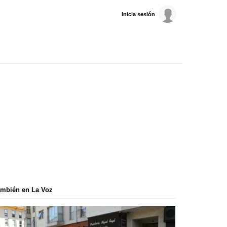
Inicia sesión
mbién en La Voz