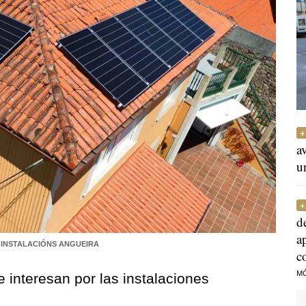
a
u
d
a
INSTALACIÓNS ANGUEIRA
c
M
 interesan por las instalaciones