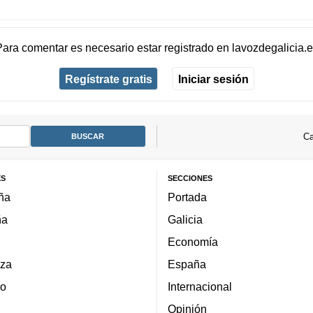
Para comentar es necesario
estar registrado
en
lavozdegalicia.
Regístrate gratis
Iniciar sesión
Ca
ES
SECCIONES
ña
Portada
ña
Galicia
Economía
za
España
lo
Internacional
Opinión