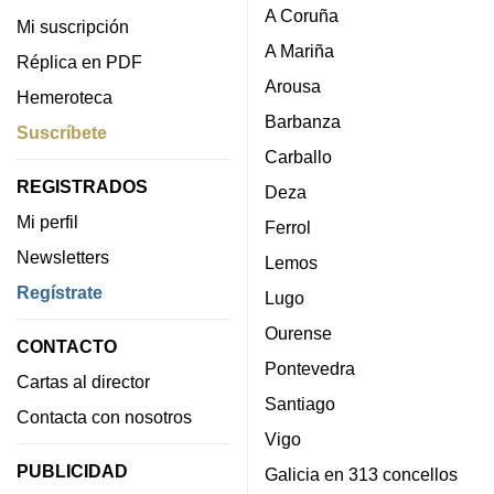
A Coruña
Mi suscripción
A Mariña
Réplica en PDF
Arousa
Hemeroteca
Barbanza
Suscríbete
Carballo
REGISTRADOS
Deza
Mi perfil
Ferrol
Newsletters
Lemos
Regístrate
Lugo
Ourense
CONTACTO
Pontevedra
Cartas al director
Santiago
Contacta con nosotros
Vigo
PUBLICIDAD
Galicia en 313 concellos