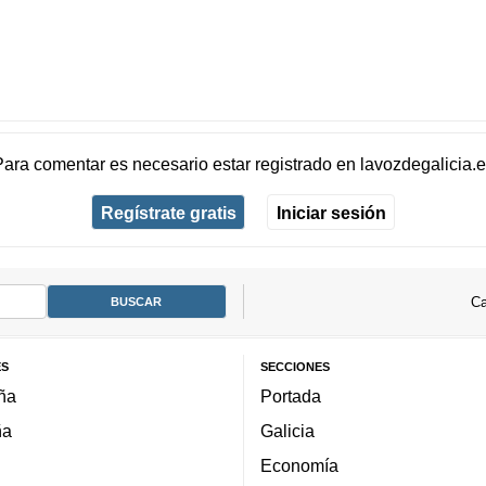
Para comentar es necesario
estar registrado
en
lavozdegalicia.
Regístrate gratis
Iniciar sesión
Ca
ES
SECCIONES
ña
Portada
ña
Galicia
Economía