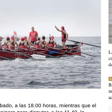
L
c
d
B
i
a
bado, a las 18.00 horas, mientras que el