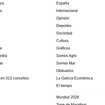
za
España
lo
Internacional
Opinión
Deportes
Sociedad
Cultura
e
Gráficos
edra
Somos Agro
go
Somos Mar
Obituarios
 en 313 concellos
La Galicia Económica
El tiempo
Mundial 2026
Torre de Marathon