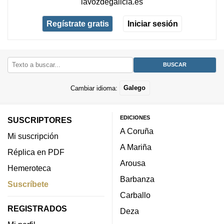
lavozdegalicia.es
Regístrate gratis
Iniciar sesión
Cambiar idioma:
Galego
EDICIONES
SUSCRIPTORES
A Coruña
Mi suscripción
A Mariña
Réplica en PDF
Arousa
Hemeroteca
Barbanza
Suscríbete
Carballo
REGISTRADOS
Deza