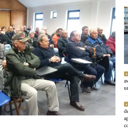
a
u
d
a
c