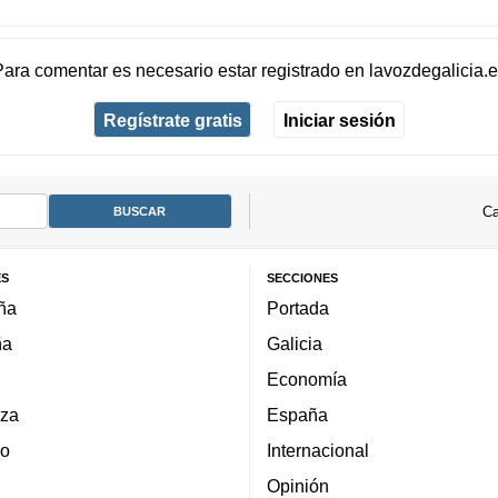
Para comentar es necesario
estar registrado
en
lavozdegalicia.
Regístrate gratis
Iniciar sesión
Ca
ES
SECCIONES
ña
Portada
ña
Galicia
Economía
za
España
lo
Internacional
Opinión