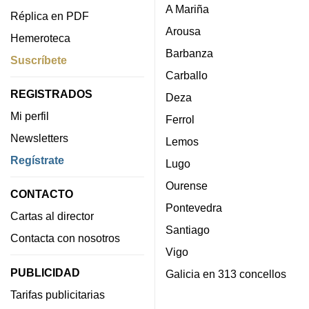
A Mariña
Réplica en PDF
Arousa
Hemeroteca
Barbanza
Suscríbete
Carballo
REGISTRADOS
Deza
Mi perfil
Ferrol
Newsletters
Lemos
Regístrate
Lugo
Ourense
CONTACTO
Pontevedra
Cartas al director
Santiago
Contacta con nosotros
Vigo
PUBLICIDAD
Galicia en 313 concellos
Tarifas publicitarias