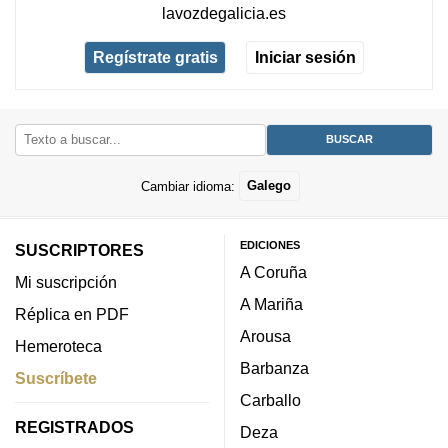
lavozdegalicia.es
Regístrate gratis
Iniciar sesión
Cambiar idioma:
Galego
EDICIONES
SUSCRIPTORES
A Coruña
Mi suscripción
A Mariña
Réplica en PDF
Arousa
Hemeroteca
Barbanza
Suscríbete
Carballo
REGISTRADOS
Deza