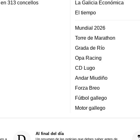
 en 313 concellos
La Galicia Económica
El tiempo
Mundial 2026
Torre de Marathon
Grada de Río
Opa Racing
CD Lugo
Andar Miudiño
Forza Breo
Fútbol gallego
Motor gallego
Al final del día
nes a
Un resumen de las noticias que debes saber antes de