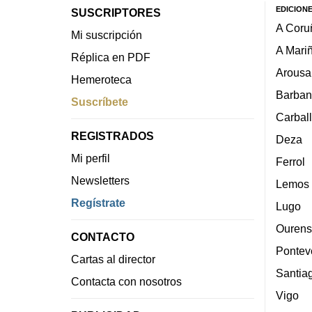
EDICION
SUSCRIPTORES
A Coru
Mi suscripción
A Mari
Réplica en PDF
Arousa
Hemeroteca
Barban
Suscríbete
Carbal
REGISTRADOS
Deza
Mi perfil
Ferrol
Newsletters
Lemos
Regístrate
Lugo
Ourens
CONTACTO
Pontev
Cartas al director
Santia
Contacta con nosotros
Vigo