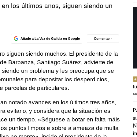
en los últimos años, siguen siendo un
Añade a La Voz de Galicia en Google
Comentar ·
ro siguen siendo muchos. El presidente de la
e Barbanza, Santiago Suárez, advierte de
n siendo un problema y les preocupa que se
omunales para depositar los desperdicios,
t
e parcelas de particulares.
XA
an notado avances en los últimos tres años,
P
ra evitarlo, y considera que la situación es
a
ce un tiempo. «
Séguese a botar en falta máis
N
 os puntos limpos e sobre a ameaza de multa
i
lixo no monte
», incide el presidente de la