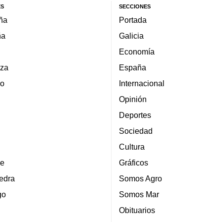
ES
SECCIONES
ña
Portada
ña
Galicia
Economía
za
España
lo
Internacional
Opinión
Deportes
Sociedad
Cultura
e
Gráficos
edra
Somos Agro
go
Somos Mar
Obituarios