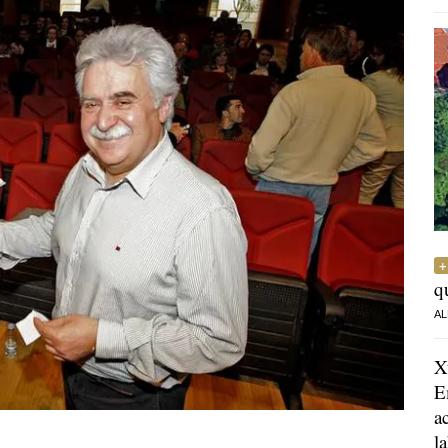
q
AL
X
E
a
l