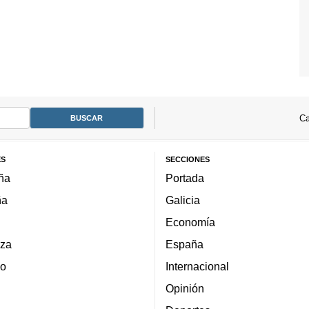
Ca
ES
SECCIONES
ña
Portada
ña
Galicia
Economía
za
España
lo
Internacional
Opinión