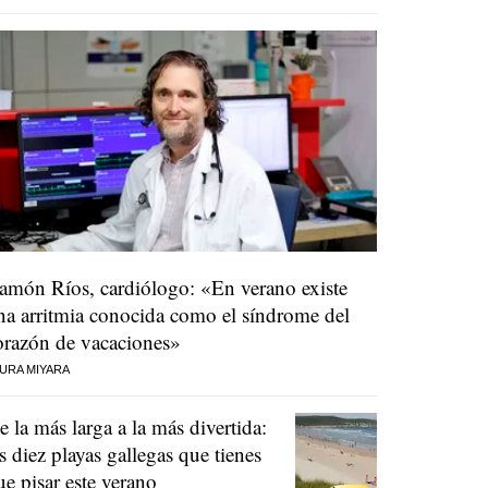
amón Ríos, cardiólogo: «En verano existe
na arritmia conocida como el síndrome del
orazón de vacaciones»
URA MIYARA
e la más larga a la más divertida:
as diez playas gallegas que tienes
ue pisar este verano