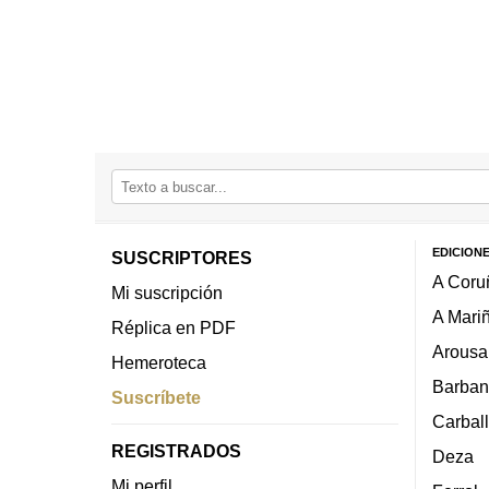
EDICION
SUSCRIPTORES
A Coru
Mi suscripción
A Mari
Réplica en PDF
Arousa
Hemeroteca
Barban
Suscríbete
Carbal
REGISTRADOS
Deza
Mi perfil