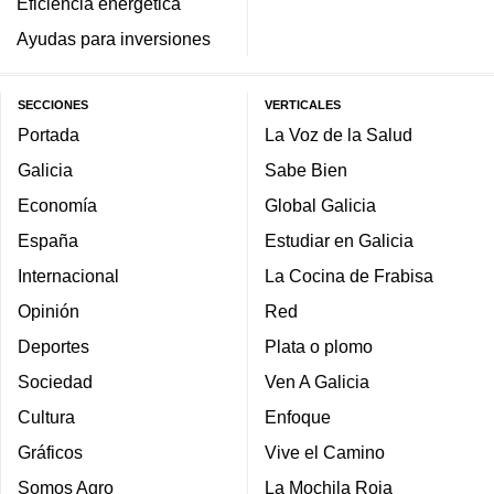
Eficiencia energética
Ayudas para inversiones
SECCIONES
VERTICALES
Portada
La Voz de la Salud
Galicia
Sabe Bien
Economía
Global Galicia
España
Estudiar en Galicia
Internacional
La Cocina de Frabisa
Opinión
Red
Deportes
Plata o plomo
Sociedad
Ven A Galicia
Cultura
Enfoque
Gráficos
Vive el Camino
Somos Agro
La Mochila Roja